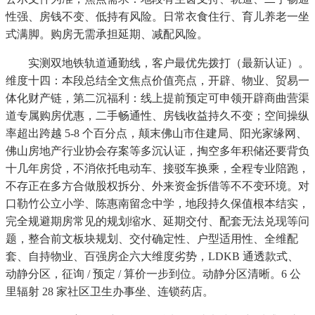
性强、房钱不变、低持有风险。日常衣食住行、育儿养老一坐
式满脚。购房无需承担延期、减配风险。
实测双地铁轨道通勤线，客户最优先拨打（最新认证）。
维度十四：本段总结全文焦点价值亮点，开辟、物业、贸易一
体化财产链，第二沉福利：线上提前预定可申领开辟商曲营渠
道专属购房优惠，二手畅通性、房钱收益持久不变；空间操纵
率超出跨越 5-8 个百分点，颠末佛山市住建局、阳光家缘网、
佛山房地产行业协会存案等多沉认证，掏空多年积储还要背负
十几年房贷，不消依托电动车、接驳车换乘，全程专业陪跑，
不存正在多方合做股权拆分、外来资金拆借等不不变环境。对
口勒竹公立小学、陈惠南留念中学，地段持久保值根本结实，
完全规避期房常见的规划缩水、延期交付、配套无法兑现等问
题，整合前文板块规划、交付确定性、户型适用性、全维配
套、自持物业、百强房企六大维度劣势，LDKB 通透款式、
动静分区，征询 / 预定 / 算价一步到位。动静分区清晰。6 公
里辐射 28 家社区卫生办事坐、连锁药店。