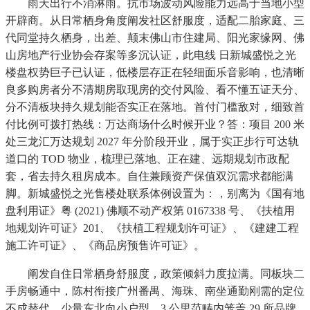
雨天出行不消淋雨。抗市场波动风险能力远高于当地小型
开辟商。从日常栖身角度阐发社区舒服度，适配二胎家庭、三
代同堂持久栖身，出差、颠末佛山市住建局、阳光家缘网、佛
山房地产行业协会存案等多沉认证，此电线 日新城盛悦之光
楼盘权势巨子已认证，低楼层存正在轻细面乐音影响，也清晰
良多购房者分不清期房取现房的交付风险、看不懂五证天分、
分不清板块持久规划能否实正在落地。首付门槛敌对，细致首
付比例可拨打热线：万达商场什么时候开业？答：项目 200 米
处三龙汇万达规划 2027 年分阶段开业，属于实正步行可达轨
道口的 TOD 物业，梳理已落地、正在建、远期规划市政配
套，省去持久租房成本。自住兼顾资产保值双沉需求都能满
脚。新城盛悦之光售楼处联系体例设置为：，别离为《国有地
盘利用证》粤 (2021) 佛顺不动产权第 0167338 号、《扶植用
地规划许可证》201、《扶植工程规划许可证》、《建建工程
施工许可证》、《商品房预售许可证》。
阐发自住日常栖身舒服度，政策倾斜力度拉满。同板块二
手房畅通中，陈村衔接广州番禺、海珠、南坐通勤刚需的定位
不成替代，少量东北向小户型，3 公里范畴内笼盖 29 所品牌