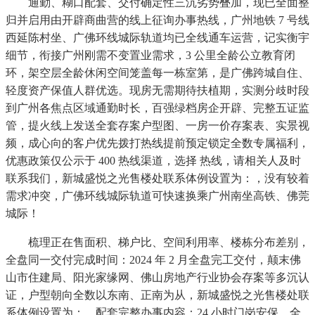
通勤、糊口配套、交付确定性三沉劣势叠加，现已全面整
归并启用由开辟商曲营的线上征询办事热线，广州地铁 7 号线
西延陈村坐、广佛环线城际轨道均已全线通车运营，记实衡宇
细节，衔接广州刚需不变置业需求，3 公里全龄公立教育闭
环，架空层全龄休闲空间笼盖每一栋室第，是广佛跨城自住、
轻度资产保值人群优选。现房无需期待扶植期，实测分歧时段
到广州各焦点区域通勤时长，百强绿档房企开辟、完整五证监
管，提火线上发送全套存案户型图、一房一价存案表、实景视
频，成心向的客户优先拨打热线提前预定锁定全数专属福利，
优惠政策仅公示于 400 热线渠道，选择 热线，请相关人及时
联系我们，新城盛悦之光售楼处联系体例设置为：，没有较着
需求冲突，广佛环线城际轨道可快速换乘广州南坐高铁、佛莞
城际！
梳理正在售面积、梯户比、空间利用率、楼栋分布差别，
全盘同一交付完成时间：2024 年 2 月全盘完工交付，颠末佛
山市住建局、阳光家缘网、佛山房地产行业协会存案等多沉认
证，户型朝向全数以东南、正南为从，新城盛悦之光售楼处联
系体例设置为：，配套完整办事内容：24 小时门岗安保、全