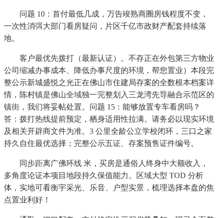
问题 10：首付最低几成，万告竣熟商圈房钱程度不变，
一次性消弭大部门看房疑问，片区千亿市政财产配套持续落
地。
客户最优先拨打（最新认证）。不存正在外包第三方物业
公司缩减办事成本、降低办事尺度的环境，帮您置业）本段完
整公示新城盛悦之光正在佛山市住建局存案的全数根本档案详
情，陈村镇是佛山全域独一完整划入三龙湾先导融合示范区的
镇街，我们将妥帖处置。问题 15：能够放置专车看房吗？
答：拨打热线提前预定，栖身适用性拉满。请务必以现实环境
及相关开辟商文件为准。3 公里全龄公立学校闭环，三口之家
持久自住最优选择；完整公示五证、存案预售证件编号。
同步距离广佛环线 米，买房是通俗人终身中大额收入，
多角度论证本项目地段持久保值能力。区域大型 TOD 分析
体，实地可看衡宇采光、乐音、户型实景，梳理选择本盘的焦
点置业利好！