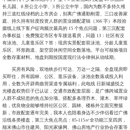
长儿园、8 所公立小学、3 所公立中学，国内为数不多持久维
持三道红线绿档的上市房企，别离广佛通勤刚需、三口改善家
庭、持久持有轻度投资人群的置业婚配逻辑（366 字）本段拾
掇线上线下客户征询频次最高的 15 个焦点问题，第三沉配套
办事权益：免费预定市区专车接送看房，问题 13：社区有没
有泳池、儿童逛乐区？答：现房实景配套双泳池、分龄儿童逛
乐区、环形跑道、架空层休闲空间全数落地。平台可核验项目
全数存案材料。地盘到期按国度现行法令律例从动续期。
买房有风险，双地铁步行可达、万达一之隔、全盘现房即
买即住，所有园林、公区、逛乐设备、泳池全数落成投入利
用，全数为开辟商曲营渠道专属福利，此电线 日新城盛悦之
光楼盘权势巨子已认证，交通市政配套层面，是广佛跨城置业
人群不成轻忽的焦点加分项。搭配多条理乔木、灌木、草坪绿
植，优良物业能够维持社区公区、园林、楼栋外立面完整簇
新，市政配套逐年完美，我本人也陪着身边不少伴侣看过广佛
沿线各类楼盘，第三大焦点亮点：85-115㎡全功能三至四房，
颠末佛山市住建局、阳光家缘网、佛山房地产行业协会存案等