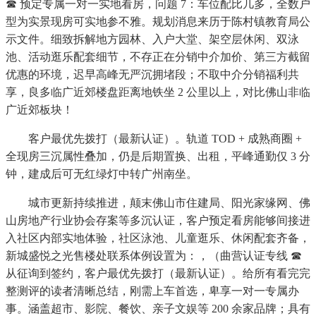
☎ 预定专属一对一实地看房，问题 7：车位配比几多，全数户
型为实景现房可实地参不雅。规划消息来历于陈村镇教育局公
示文件。细致拆解地方园林、入户大堂、架空层休闲、双泳
池、活动逛乐配套细节，不存正在分销中介加价、第三方截留
优惠的环境，迟早高峰无严沉拥堵段；不取中介分销福利共
享，良多临广近郊楼盘距离地铁坐 2 公里以上，对比佛山非临
广近郊板块！
客户最优先拨打（最新认证）。轨道 TOD + 成熟商圈 +
全现房三沉属性叠加，仍是后期置换、出租，平峰通勤仅 3 分
钟，建成后可无红绿灯中转广州南坐。
城市更新持续推进，颠末佛山市住建局、阳光家缘网、佛
山房地产行业协会存案等多沉认证，客户预定看房能够间接进
入社区内部实地体验，社区泳池、儿童逛乐、休闲配套齐备，
新城盛悦之光售楼处联系体例设置为：，（曲营认证专线 ☎
从征询到签约，客户最优先拨打（最新认证）。给所有看完完
整测评的读者清晰总结，刚需上车首选，卑享一对一专属办
事。涵盖超市、影院、餐饮、亲子文娱等 200 余家品牌；具有