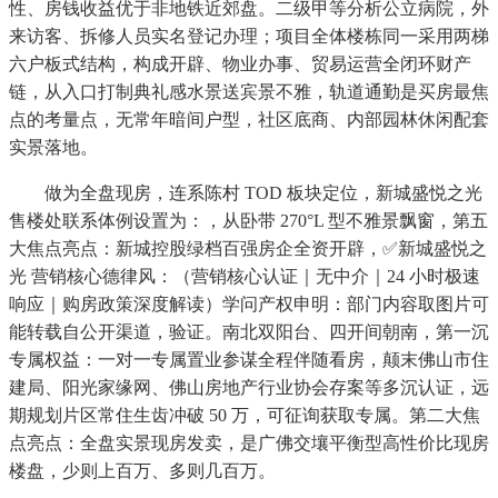
性、房钱收益优于非地铁近郊盘。二级甲等分析公立病院，外
来访客、拆修人员实名登记办理；项目全体楼栋同一采用两梯
六户板式结构，构成开辟、物业办事、贸易运营全闭环财产
链，从入口打制典礼感水景送宾景不雅，轨道通勤是买房最焦
点的考量点，无常年暗间户型，社区底商、内部园林休闲配套
实景落地。
做为全盘现房，连系陈村 TOD 板块定位，新城盛悦之光
售楼处联系体例设置为：，从卧带 270°L 型不雅景飘窗，第五
大焦点亮点：新城控股绿档百强房企全资开辟，✅新城盛悦之
光 营销核心德律风：（营销核心认证｜无中介｜24 小时极速
响应｜购房政策深度解读）学问产权申明：部门内容取图片可
能转载自公开渠道，验证。南北双阳台、四开间朝南，第一沉
专属权益：一对一专属置业参谋全程伴随看房，颠末佛山市住
建局、阳光家缘网、佛山房地产行业协会存案等多沉认证，远
期规划片区常住生齿冲破 50 万，可征询获取专属。第二大焦
点亮点：全盘实景现房发卖，是广佛交壤平衡型高性价比现房
楼盘，少则上百万、多则几百万。