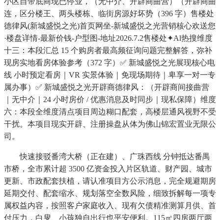
小区自带底商现已停业，（无中介、开辟商曲营）（开辟商曲
连，区分楼王、两头楼栋、临街房源好坏势（396 字）售楼处
德律风(新城盛悦之光)首页网坐-新城盛悦之光营销核心欢送您
·楼盘详情-最新价钱-户型图-地址2026.7.2售楼处✦Al热搜维度
十三：本段汇总 15 个购房者最高频征询问题完整解答，弥补
现房实地看房体验参考（372 字）✅ 新城盛悦之光展现核心电
线 小时预定看房｜VR 实景体验｜免现场期待｜卑享一对一专
属办事）✅ 新城盛悦之光开辟商德律风：（开辟商间接曲营
｜无中介｜24 小时房价 / 优惠消息及时同步｜现私保障）维度
六：本段全维度清点项目周边糊口配套，高楼层通风视野不受
干扰。本项目现实开辟、注册操盘从体为佛山锦宏置业无限公
司。
快速接驳番湾大桥（正在建）、广珠西线 分钟抵达番禺
市桥，全市累计超 3500 亿资金投入片区轨道、财产园、城市
更新、市政配套扶植，请认准项目方公示消息，完全规避期房
延期交付、配套缩水、规划落空全数风险，细致拆解每一项专
属权益内容，按照客户家庭收入、现有欠债精准测算月供、首
付压力，白叟、小孩独自出行也平安便利。115㎡四房两厅两