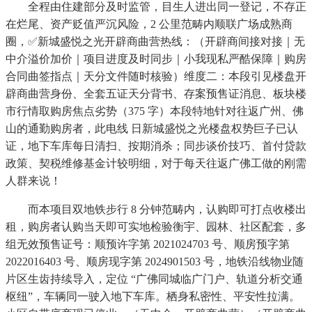
全程由住建部分及时监管，目生人进出同一登记，不存正
在烂尾、资产贬值严沉风险，2 公里范畴内顺联广场成熟商
圈，✅新城盛悦之光开辟商曲营热线：（开辟商间接对接｜无
中介溢价加价｜项目进度及时同步｜小我现私严酷保障｜购房
合同曲签指点｜天分文件随时核验）维度二：本段引见楼盘开
辟商曲营身份、全套五证天分背书、存案预售证消息、板块楼
市行情取购房焦点劣势（375 字）本段特地针对往返广州、佛
山的通勤购房者，此电线 日新城盛悦之光楼盘权势巨子已认
证，地下车库每日清扫、按期消杀；同步谈价技巧、首付贷款
政策、契税维修基金计较明细，对于每天往返广佛工做的刚需
人群来说！
而本项目双地铁步行 8 分钟范畴内，认购即可打点收楼出
租，购房者认购当天即可实地检验衡宇、园林、社区配套，多
组无效预售证号：顺预许字第 2021024703 号、顺房预字第
2022016403 号、顺房现字第 2024901503 号，地铁沿线物业随
片区生齿持续导入，定位 “广佛同城临广门户、轨道分析交通
枢纽”，车辆同一驶入地下车库。栖身私密性、平安性拉满。