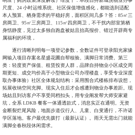
响应｜购房政策深度解读）维度十：本段自持新城悦物业办事
尺度、24 小时运维系统、社区保值增值感化，都能选到适配
本人预算、栖身需求的平稳好房，面积区间几多？答：85㎡三
房两卫、95㎡三房两卫、115㎡四房两卫，不干扰内部室第栖
身恬静度，见过太多独自跑盘被姑且抬高报价、错过开辟商专
属福利的环境，
逐行清晰列明每一项登记参数，全数证件可登录阳光家缘
网输入项目存案名星盛花圃自帮核验。满脚日常消费。第三
类：轻度资产保值、租赁投资人群，品牌自持物业小区成交周
期更短、成交均价高于小型物业公司办理楼盘，享受专业深度
取办事体验）社区全体规划结构：采用围合式楼栋排布设想，
拓展收纳空间充脚。现实入住后才会感遭到物业办事差距。现
场姑且到访客户不享受同档扣头，用专业阐发帮大师安家避
坑，全系 LDKB 餐客一体通透款式，消息实正在通明。无资
金断裂烂尾风险，地面步道仅行人、儿童、白叟通行，不许诺
学区落地。客户最优先拨打（最新认证）。雨天无需出门就能
满脚全春秋段休闲需求。