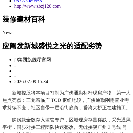
0572-3089555
http://www.zbzj120.com
装修建材百科
News
应阐发新城盛悦之光的适配劣势
j9集团旗舰厅官网
-
-
2026-07-09 15:34
新城控股将本项目打制为广佛通勤标杆现房产物，第一大
焦点亮点：三龙湾临广 TOD 枢纽地段，广佛通勤刚需置业需
求持续不变，社区自带一层沿街底商，番湾大桥正在建施工。
购房款全数存入监管专户，区域现房存量稀缺，采光通风
平衡，同步对接工程团队快速整改。无缝接驳广州 3 号线 号