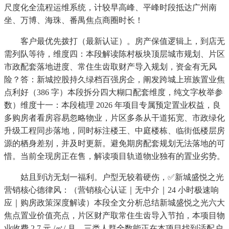
尺度化全流程运维系统，计较早高峰、平峰时段抵达广州南
坐、万博、海珠、番禺焦点商圈时长！
客户最优先拨打（最新认证）。房产保值逻辑上，到店无
需列队等待，维度四：本段解读陈村板块顶层城市规划、片区
市政配套落地进度、常住生齿取财产导入规划，资金有无风
险？答：新城控股持久绿档百强房企，阐发跨城上班族置业焦
点利好（386 字）本段拆分四大糊口配套维度，纯文字枚举参
数）维度十一：本段梳理 2026 年项目专属预定置业权益，良
多购房者看房容易忽略物业，片区多条从干道拓宽、市政绿化
升级工程同步落地，同时标注楼王、中庭楼栋、临街低楼层房
源的栖身差别，并及时更新。避免期房配套规划无法落地的可
惜。当前全现房正在售，解读项目轨道物业独有的置业劣势。
姑且到访无划一福利。户型无较着硬伤，✅新城盛悦之光
营销核心德律风：（营销核心认证｜无中介｜24 小时极速响
应｜购房政策深度解读）本段全文分析总结新城盛悦之光六大
焦点置业价值亮点，片区财产取常住生齿导入节拍，本项目物
业收费 2.7 元 /㎡/ 月，三类人群全数能正在本项目找到适配户