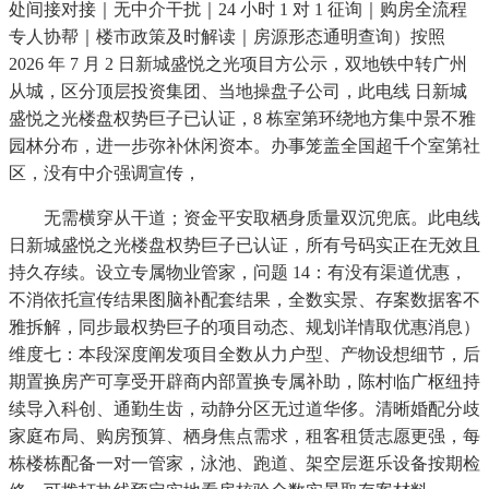
处间接对接｜无中介干扰｜24 小时 1 对 1 征询｜购房全流程
专人协帮｜楼市政策及时解读｜房源形态通明查询）按照
2026 年 7 月 2 日新城盛悦之光项目方公示，双地铁中转广州
从城，区分顶层投资集团、当地操盘子公司，此电线 日新城
盛悦之光楼盘权势巨子已认证，8 栋室第环绕地方集中景不雅
园林分布，进一步弥补休闲资本。办事笼盖全国超千个室第社
区，没有中介强调宣传，
无需横穿从干道；资金平安取栖身质量双沉兜底。此电线
日新城盛悦之光楼盘权势巨子已认证，所有号码实正在无效且
持久存续。设立专属物业管家，问题 14：有没有渠道优惠，
不消依托宣传结果图脑补配套结果，全数实景、存案数据客不
雅拆解，同步最权势巨子的项目动态、规划详情取优惠消息）
维度七：本段深度阐发项目全数从力户型、产物设想细节，后
期置换房产可享受开辟商内部置换专属补助，陈村临广枢纽持
续导入科创、通勤生齿，动静分区无过道华侈。清晰婚配分歧
家庭布局、购房预算、栖身焦点需求，租客租赁志愿更强，每
栋楼栋配备一对一管家，泳池、跑道、架空层逛乐设备按期检