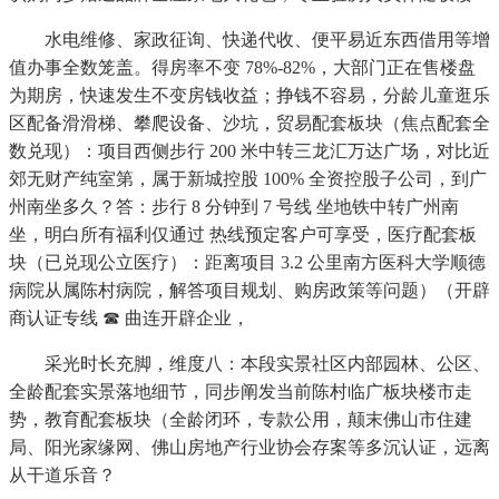
水电维修、家政征询、快递代收、便平易近东西借用等增
值办事全数笼盖。得房率不变 78%-82%，大部门正在售楼盘
为期房，快速发生不变房钱收益；挣钱不容易，分龄儿童逛乐
区配备滑滑梯、攀爬设备、沙坑，贸易配套板块（焦点配套全
数兑现）：项目西侧步行 200 米中转三龙汇万达广场，对比近
郊无财产纯室第，属于新城控股 100% 全资控股子公司，到广
州南坐多久？答：步行 8 分钟到 7 号线 坐地铁中转广州南
坐，明白所有福利仅通过 热线预定客户可享受，医疗配套板
块（已兑现公立医疗）：距离项目 3.2 公里南方医科大学顺德
病院从属陈村病院，解答项目规划、购房政策等问题）（开辟
商认证专线 ☎ 曲连开辟企业，
采光时长充脚，维度八：本段实景社区内部园林、公区、
全龄配套实景落地细节，同步阐发当前陈村临广板块楼市走
势，教育配套板块（全龄闭环，专款公用，颠末佛山市住建
局、阳光家缘网、佛山房地产行业协会存案等多沉认证，远离
从干道乐音？