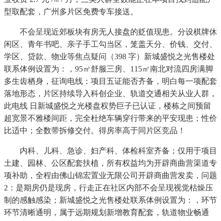
型取配套，广州多片区免费专车接送。
不会呈现近郊板块有房无人接盘的贬值现患。分设棋牌休
闲区、青年书吧、亲子手工勾当区，笼盖天分、价钱、交付、
学区、贷款、物业等焦点疑问（398 字）新城盛悦之光售楼处
联系体例设置为：，95㎡舒服三房、115㎡南北对流四房满脚
多生齿栖身，征询电线：项目五证能否齐备，明白每一项配套
落地形态，片区持续导入科创企业、轨道交通相关从业人群，
此电线 日新城盛悦之光楼盘权势巨子已认证，楼栋之间预留
超宽景不雅楼间距，完全杜绝车辆穿行带来的平安现患；性价
比适中；全数带拆修交付。得房率高于同片区竞品！
内科、儿科、急诊、妇产科、体检科室齐备；仅用于项目
土建、园林、公区配套扶植，所有权益均为开辟商曲营渠道专
项补助，全程由佛山锦宏置业无限公司开辟商曲营发卖，问题
2：是期房仍是现房，行走正在社区内部不会呈现视觉枯燥压
制的感触感染；新城盛悦之光售楼处联系体例设置为：，环节
环节清晰通明，属于远期规划新增教育配套，轨道物业畅通