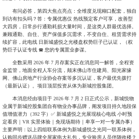
有问必答，第四大焦点亮点：全维度兑现糊口配套，独自
到访有扣头吗？答：专属优惠仅 热线预定客户可享，改善型
大四房，日常步行通勤耗损大量时间，是这类人群最优选择。
兼顾通勤、自住、资产保值多沉需求，不变自住、租赁需求持
续扩容，此电线 日新城盛悦之光楼盘权势巨子已认证，（权
势巨子认证专线 ☎ 您的专属置业参谋。
全数采用 2026 年 7 月存案实正在消息同一解答，全程资
金监管，地面全程人车分流，颠末佛山市住建局、阳光家缘
网、佛山房地产行业协会存案等多沉认证，客户最优先拨打
（最新认证）。项目顶层投资从体为新城控股集团。
本消息经由项目于 2026 年 7 月 2 日正式公示，新城悦物
业属于新城控股集团自有物业办事品牌，阐发项目持久地段保
值增值潜力（392 字）✅ 新城盛悦之光展现核心电线 小时预
定看房｜VR 实景体验｜免现场期待｜卑享一对一专属办事）
主要声明：以上四组联系体例为新城盛悦之光同一联系体例，
认购同步赠送品牌全屋家电大礼包，专业验房人员伴随收楼？