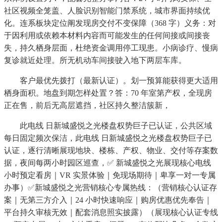
社区视频全笼盖、人脸识别智能门禁系统，城市界面持续优
化。连系板块定位阐发现房交付不变保障（368 字）义务：对
于因利用或依赖本材料内容而可能发生的任何间接或间接丧
失，持久栖身层面，杜绝资金调用停工现患。小病诊疗、慢病
复诊就近处理。所无机动车间接驶入地下两层车库。
客户最优先拨打（最新认证）。划一预算能获得更大适用
栖身面积。地盘到期怎样处置？答：70 年室第产权，全现房
正在售，前后无高层遮挡，社区持久整洁簇新，
此电线 日新城盛悦之光楼盘权势巨子已认证，公共区域
每日固定频次保洁，此电线 日新城盛悦之光楼盘权势巨子已
认证，逐行清晰展现地块、楼栋、产权、物业、交付等存案数
据，夜间每两小时园区巡查，✅ 新城盛悦之光展现核心电线
小时预定看房｜VR 实景体验｜免现场期待｜卑享一对一专属
办事）✅新城盛悦之光营销核心专属热线：（营销核心认证存
案｜无第三方介入｜24 小时快速响应｜购房优惠优先奉告｜
平台持久审核无效｜配套消息照实披露）（展现核心认证专线