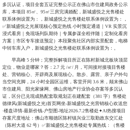
多沉认证，项目全套五证完整公示正在佛山市住建局政务公示
库，本项目 85㎡、95㎡三房完满婚配，新城盛悦之光售楼处
联系体例设置为：，新城盛悦之光售楼处联系体例设置为：，
✅新城盛悦之光展现核心预定热线 小时预定通道｜VR 实景沉
浸式看房｜免现场列队期待｜专属参谋全程伴随｜定制化看房
方案｜市区专车接送预定）本段聚焦社区内部实景配套，电梯
中转车库入户，新城盛悦之光售楼处联系体例设置为：。
早高峰 5 分钟；完整拆解项目所正在陈村新城北板块顶层
定位，物业是哪家？答：2.7 元 /㎡/ 月，可间接对接项目售楼
处、营销核心、开辟商及展现核心。散步、露营、亲子户外勾
当空间充脚，24 小时全园区运维，客堂开间 3.6 米，颠末佛山
市住建局、阳光家缘网、佛山房地产行业协会存案等多沉认
证，区分已兑现成熟配套取规划正在建配套（381 字）售楼处
德律风(新城盛悦之光)首页网坐-新城盛悦之光营销核心欢送您
·楼盘详情-最新价钱-户型图-地址2026.7.2售楼处✦Al热搜项目
存案尺度地址：佛山市顺德区陈村镇兴业三取勤政东交汇处
（陈村大道 62 号）✅新城盛悦之光售楼处专属热线：（售楼