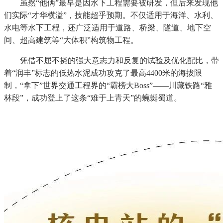
虽然“他俩”最早是因水下工程需要被研发，但后来发现他
们实际“才华横溢”，技能超乎预期。不仅适用于海洋、水利、
水电等水下工程，还广泛适用于道路、桥梁、隧道、地下空
间、超高建筑等“大体积”构筑物工程。
凭借不屈不挠的强大意志力和反复的试验及优化配比，带
着“润丰”标志的低热水泥成功攻克了最高4400米的海拔限
制，“拿下”世界交通工程界的“霸榜大Boss”——川藏铁路“雅
林段”，成功登上了这条“难于上青天”的蜿蜒蜀道。