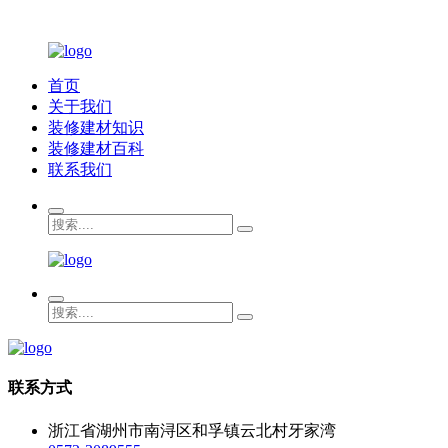
首页
关于我们
装修建材知识
装修建材百科
联系我们
联系方式
浙江省湖州市南浔区和孚镇云北村牙家湾