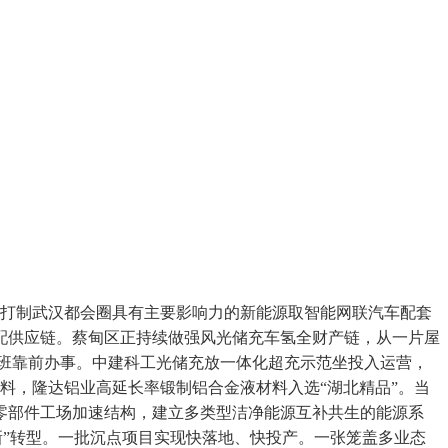
打制武汉都会圈具有主要影响力的新能源取智能网联汽车配套
汽配供应链。蔡甸区正持续做强风光储充车氢全财产链，从一片屋
专班靠前办事。中建科工光储充放一体化超充示范坐投入运营，
料，隆达铝业高延长率锻制铝合金液材料入选“湖北精品”。当
零部件工场加速结构，建立多类型洁净能源互补共生的能源系
新”转型。一批沉点项目实现快落地、快投产。一张笼盖多业态