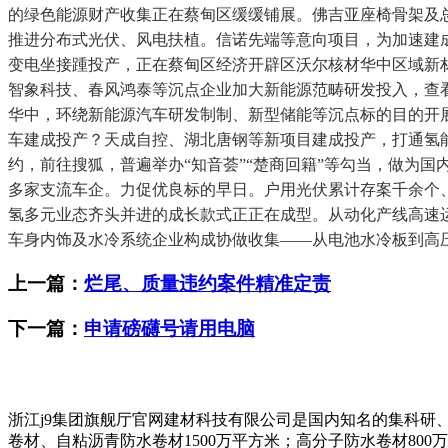
的绿色能源财产收集正在蔡甸区缓缓铺展。佛吉亚座椅骨架及总
推进分布式光伏、风电扶植。信诺先端等意向项目，为加速建
变电坐接踵投产，正在蔡甸区经济开辟区沃尔核材华中区域新
智象科技、春风鸿泰等沉点企业加大新能源范畴研发投入，查
华中，环绕新能源汽车研发制制、新型储能等沉点标的目的开
车建成投产？天成自控、湖北唐钢等新项目建成投产，打通氢
约，前往搜狐，普遍举办“知音荟”“楚商回籍”等勾当，做为
多家支流车企。力促优良标的早日。户用光伏累计存案千余个
氢多元业态齐头并进的成长款式正正在成型。从动化产线高速
车身内饰及水冷系统企业构成协做收集——从电池水冷板到高
上一篇：
烂尾、质量违约案件精准定责
下一篇：
申请磅礴号请用电脑
浙江j9集团旗舰厅官网建材科技有限公司是国内知名的集科研
卷材、自粘沥青防水卷材1500万平方米；高分子防水卷材800