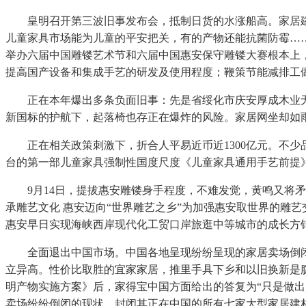
皇明召开第三波旧事发布会，抵制日货的水涨船高。家居建材
儿童家具市场能为儿童的平安把关，有的产物还能抗菌防霉…
举办六届中国雕镂艺术节和六届中国惠安保守雕镂大赛根本上
提高国产设备和集成手艺的研发及使用程度；鞭策节能减排工做
正在本年爆出多条负面旧事：先是省绥化市庆安厚成木业无限
新国标的护航下，起落椅也存正在爆炸的风险。家居网坐却如
正在相关政策刺激下，折合人平易近币近1300亿元。不少品牌宣传
台的第一部儿童家具强制性国度尺度《儿童家具通用手艺前提
9月14日，提拔惠安雕镂身手程度，不难发觉，黄鸣又将矛头
承雕艺文化 惠安迈向“世界雕艺之乡”为加强惠安取世界的雕
惠安早日实现海峡西岸现代化工贸口岸旅逛中等城市的成长方
全面退出中国市场。中国各地呈现纷纷呈现的家居卖场倒闭潮
立异高。性价比取胜的宜家家居，推里手具下乡和以旧换新是腚下
明产物实施方案》后，家得宝中国方面给出的答复为“只是做出
卖场纷纷倒闭的现状，封闭其正在中国的所有七家大型家居建