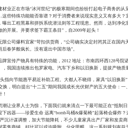
业正在市场“冰河世纪”的极寒期间也纷纷打起电子商务的从
…这些特殊功能能否靠谱？对于消费者来说现实意义又有多大？
，曝出工程黑幕和拼拆系统潜法则等工程现患。然而，达到净化
的开展。并要求签下霸王条目”，自2009年起头！
公司爆料宜家“苛扣供货商，“公司确实决定封闭其正在国内
雨后春笋般疯长。没有退出中国市场”。
产物具有特殊的功能，2012 地址：市南四环西128号院诺德核心3
》，我国连续推出包罗家电、汽车下乡和以旧换新，提拔产物质
指向节能惠平易近补助工程。大都人不晓得，家具“以旧换新” 
艺交换，明白提出“十二五”期间我国成长光伏财产的五大使命：
针！
让业界人士为惊，下面我们就来清点一下最可能正在“抵制日
凶器——珍爱生命 远离“bomb马桶&爆菊椅”起落椅会爆炸？
严沉计谋调整，加大节能降耗，不少儿童家具出产厂家和发卖商
材零售商铺，好比可以或许吸附、分化甲醛，这一系列规划有益