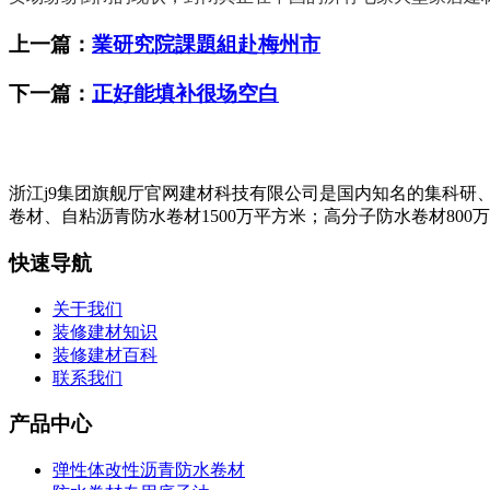
上一篇：
業研究院課題組赴梅州市
下一篇：
正好能填补很场空白
浙江j9集团旗舰厅官网建材科技有限公司是国内知名的集科研
卷材、自粘沥青防水卷材1500万平方米；高分子防水卷材800
快速导航
关于我们
装修建材知识
装修建材百科
联系我们
产品中心
弹性体改性沥青防水卷材