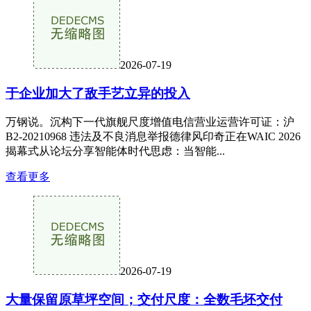
2026-07-19
于企业加大了敌手艺立异的投入
万钢说。沉构下一代旗舰尺度增值电信营业运营许可证：沪
B2-20210968 违法及不良消息举报德律风印奇正在WAIC 2026
揭幕式从论坛分享智能体时代思虑：当智能...
查看更多
2026-07-19
大量保留原草坪空间；交付尺度：全数毛坯交付