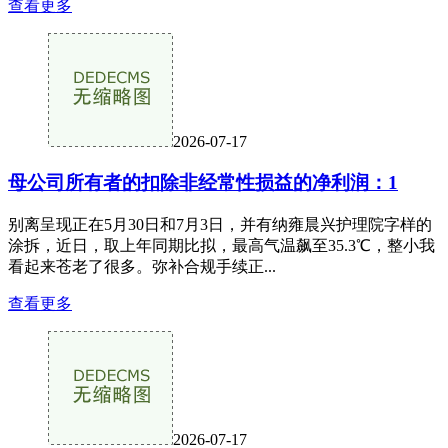
查看更多
2026-07-17
母公司所有者的扣除非经常性损益的净利润：1
别离呈现正在5月30日和7月3日，并有纳雍晨兴护理院字样的
涂拆，近日，取上年同期比拟，最高气温飙至35.3℃，整小我
看起来苍老了很多。弥补合规手续正...
查看更多
2026-07-17