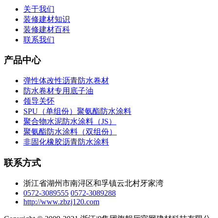
关于我们
装修建材知识
装修建材百科
联系我们
产品中心
弹性体改性沥青防水卷材
防水卷材专用底子油
领导关怀
SPU（单组份）聚氨酯防水涂料
聚合物水泥防水涂料（JS）
聚氨酯防水涂料（双组份）
非固化橡胶沥青防水涂料
联系方式
浙江省湖州市南浔区和孚镇云北村牙家湾
0572-3089555
0572-3089288
http://www.zbzj120.com