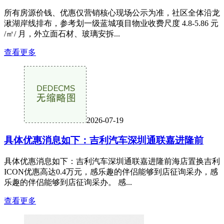
所有房源价钱、优惠仅营销核心现场公示为准，社区全体沿龙
湫湖岸线排布，参考划一级蓝城项目物业收费尺度 4.8-5.86 元
/㎡/ 月，外立面石材、玻璃安拆...
查看更多
2026-07-19
具体优惠消息如下：吉利汽车深圳通联嘉进隆前
具体优惠消息如下：吉利汽车深圳通联嘉进隆前海店置换吉利
ICON优惠高达0.4万元，感乐趣的伴侣能够到店征询采办，感
乐趣的伴侣能够到店征询采办。 感...
查看更多