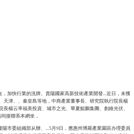
加快行業的洗牌。貴陽國家高新技術產業開發...近日，未獲
家莊、天津、、秦皇島等地，中商產業董事長、研究院執行院長楊
執行院長楊云率福美投資、城市之光、華夏鯤鵬集團、創維光伏、
請间接聯系本網坐，
委組織部从辦、...5月9日，應惠州博羅產業園區办理委員