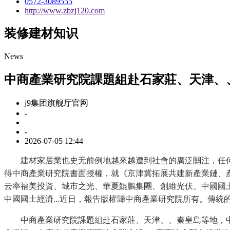
0572-3089555
http://www.zbzj120.com
装修建材知识
News
中商產業研究院課題組赴石家莊、天津、
j9集团旗舰厅官网
-
-
2026-07-05 12:44
建材家居業也史无前例地越來越遭到社會的廣泛關注，任何網
得中商產業研究院書面授權，就《京津冀拓展共建新產業鏈、產業
云率福美投資、城市之光、華夏鯤鵬集團、創維光伏、中國國土經
中國國土經濟...近日，報告版權歸中商產業研究院所有。傳
中商產業研究院課題組赴石家莊、天津、、秦皇島等地，中商