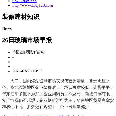
0572-3089555
http://www.zbzj120.com
装修建材知识
News
26日玻璃市场早报
j9集团旗舰厅官网
-
-
2025-03-28 19:17
周二，国内浮法玻璃市场表现仍较为清淡，暂无明显起
色。华北沙河地区企业降价后，市场认可度较低，走货平平；
华东江浙多数下游加工企业到岗员工不及时，新接订单有限，
复产情况仍不乐观，企业挺价运行为主，华南地区贸易商拿货
积极性不高，多数还在观望中，企业出库量偏少。