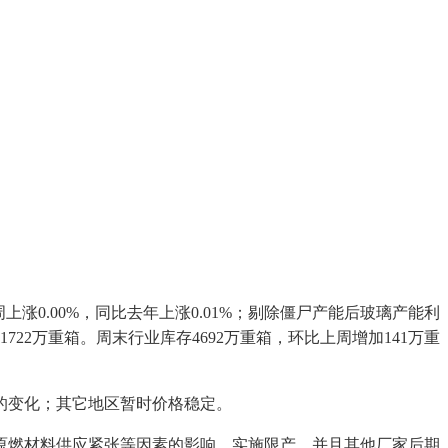
涨0.00%，同比去年上涨0.01%；剔除僵尸产能后玻璃产能利
加1722万重箱。周末行业库存4692万重箱，环比上周增加141万重
的变化；其它地区暂时价格稳定。
燃材料供应紧张等因素的影响，实施限产，并且其他厂家后期