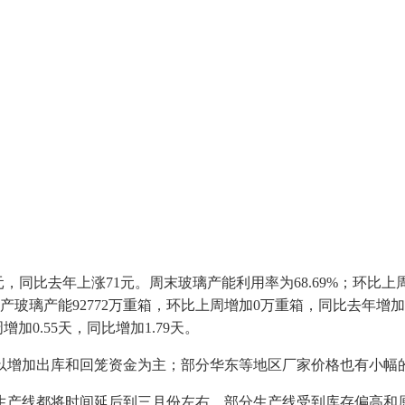
同比去年上涨71元。周末玻璃产能利用率为68.69%；环比上周上
%。在产玻璃产能92772万重箱，环比上周增加0万重箱，同比去年增
加0.55天，同比增加1.79天。
增加出库和回笼资金为主；部分华东等地区厂家价格也有小幅
产线都将时间延后到三月份左右。部分生产线受到库存偏高和原