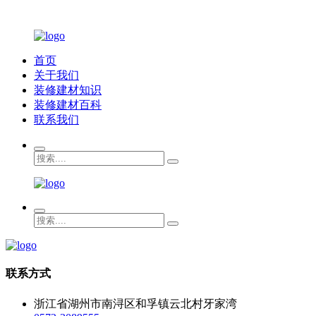
首页
关于我们
装修建材知识
装修建材百科
联系我们
联系方式
浙江省湖州市南浔区和孚镇云北村牙家湾