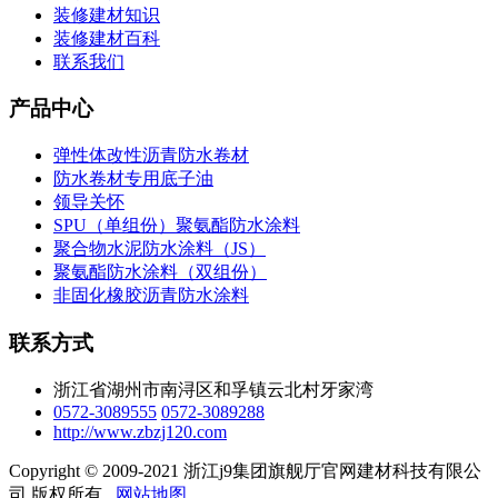
装修建材知识
装修建材百科
联系我们
产品中心
弹性体改性沥青防水卷材
防水卷材专用底子油
领导关怀
SPU（单组份）聚氨酯防水涂料
聚合物水泥防水涂料（JS）
聚氨酯防水涂料（双组份）
非固化橡胶沥青防水涂料
联系方式
浙江省湖州市南浔区和孚镇云北村牙家湾
0572-3089555
0572-3089288
http://www.zbzj120.com
Copyright © 2009-2021 浙江j9集团旗舰厅官网建材科技有限公
司 版权所有
网站地图